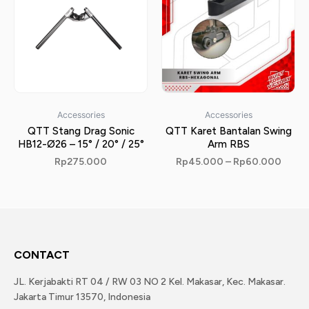
Accessories
Accessories
QTT Stang Drag Sonic
QTT Karet Bantalan Swing
HB12-Ø26 – 15° / 20° / 25°
Arm RBS
Rp
275.000
Rp
45.000
–
Rp
60.000
CONTACT
JL. Kerjabakti RT 04 / RW 03 NO 2 Kel. Makasar, Kec. Makasar.
Jakarta Timur 13570, Indonesia