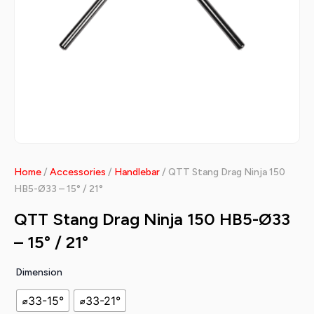
Home
/
Accessories
/
Handlebar
/ QTT Stang Drag Ninja 150
HB5-Ø33 – 15° / 21°
QTT Stang Drag Ninja 150 HB5-Ø33
– 15° / 21°
Dimension
⌀33-15°
⌀33-21°