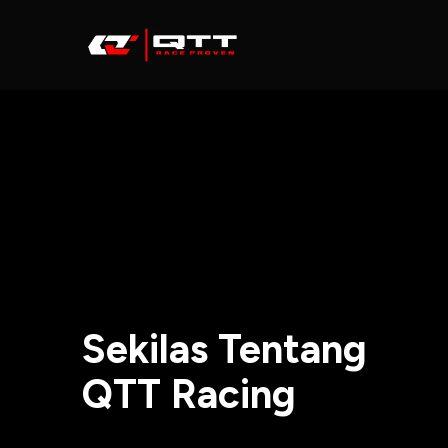
Skip
to
content
Sekilas Tentang
QTT Racing