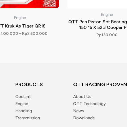
Engine
Engine
QTT Pen Piston Set Bearing
T Kruk As Tiger QR18
150 15 X 52.3 Cooper 
.400.000
–
Rp
2.500.000
Rp
130.000
PRODUCTS
QTT RACING PROVE
Coolant
About Us
Engine
QTT Technology
Handling
News
Transmission
Downloads