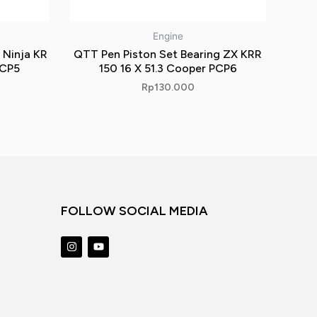
Engine
 Ninja KR
QTT Pen Piston Set Bearing ZX KRR
PCP5
150 16 X 51.3 Cooper PCP6
Rp
130.000
N
FOLLOW SOCIAL MEDIA
I
Y
n
o
s
u
t
t
a
u
g
b
r
e
a