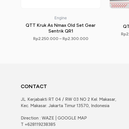
Engine
QTT Kruk As Nmax Old Set Gear
QT
Sentrik QR1
Rp
2
Rp
2.250.000
–
Rp
2.300.000
CONTACT
JL. Kerjabakti RT 04 / RW 03 NO 2 Kel. Makasar,
Kec. Makasar. Jakarta Timur 13570, Indonesia
Direction : WAZE | GOOGLE MAP
T +628119238385