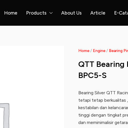
Home
Products
About Us
Article
E-Cat
Home
/
Engine
/
Bearing Pi
QTT Bearing B
BPC5-S
Bearing Silver QTT Raci
tetapi tetap berkualitas
kestabilan dan kelancaran
tinggi dengan tingkat p
dan meminimalisir getara