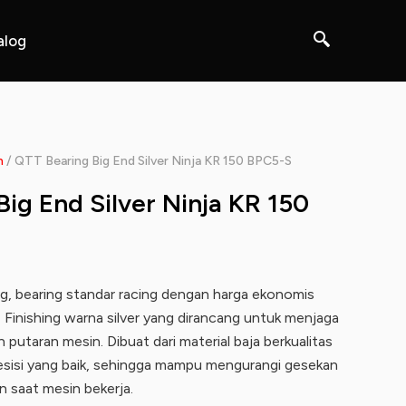
alog
n
/ QTT Bearing Big End Silver Ninja KR 150 BPC5-S
ig End Silver Ninja KR 150
ng, bearing standar racing dengan harga ekonomis
 , Finishing warna silver yang dirancang untuk menjaga
 putaran mesin. Dibuat dari material baja berkualitas
resisi yang baik, sehingga mampu mengurangi gesekan
n saat mesin bekerja.