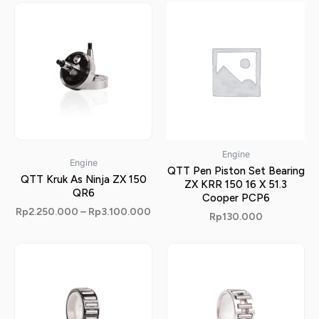
Engine
Engine
QTT Pen Piston Set Bearing
QTT Kruk As Ninja ZX 150
ZX KRR 150 16 X 51.3
QR6
Cooper PCP6
Rp
2.250.000
–
Rp
3.100.000
Rp
130.000