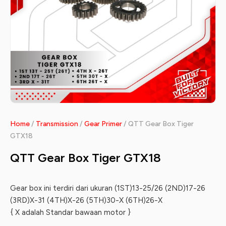
Home
/
Transmission
/
Gear Primer
/ QTT Gear Box Tiger
GTX18
QTT Gear Box Tiger GTX18
Gear box ini terdiri dari ukuran
(1ST)13-25/26 (2ND)17-26
(3RD)X-31 (4TH)X-26 (5TH)30-X (6TH)26-X
{ X adalah Standar bawaan motor }