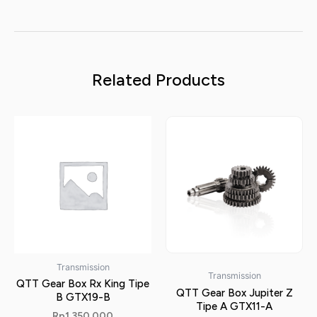
Related Products
Transmission
Transmission
QTT Gear Box Rx King Tipe
QTT Gear Box Jupiter Z
B GTX19-B
Tipe A GTX11-A
Rp
1.350.000