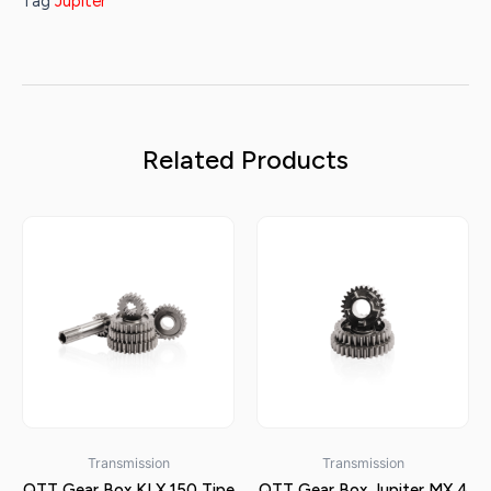
Tag
Jupiter
Related Products
Transmission
Transmission
QTT Gear Box KLX 150 Tipe
QTT Gear Box Jupiter MX 4