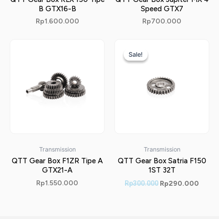
B GTX16-B
Speed GTX7
Rp
1.600.000
Rp
700.000
Original
Curre
price
price
Sale!
Sale!
was:
is:
Rp300.000.
Rp290
Transmission
Transmission
QTT Gear Box F1ZR Tipe A
QTT Gear Box Satria F150
GTX21-A
1ST 32T
Rp
1.550.000
Rp
300.000
Rp
290.000