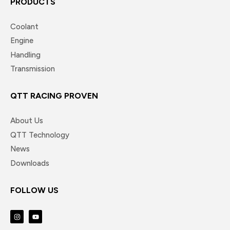
PRODUCTS
Coolant
Engine
Handling
Transmission
QTT RACING PROVEN
About Us
QTT Technology
News
Downloads
FOLLOW US
I
Y
n
o
s
u
t
t