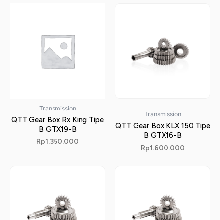
Transmission
Transmission
QTT Gear Box Rx King Tipe
QTT Gear Box KLX 150 Tipe
B GTX19-B
B GTX16-B
Rp
1.350.000
Rp
1.600.000